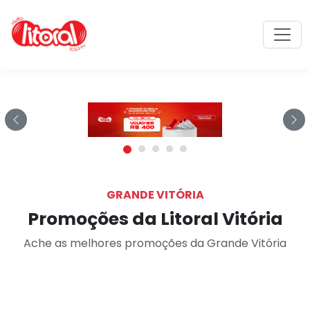
Rádio Litoral FM: A rádio númer
Previous
Ne
GRANDE VITÓRIA
Promoções da Litoral Vitória
Ache as melhores promoções da Grande Vitória