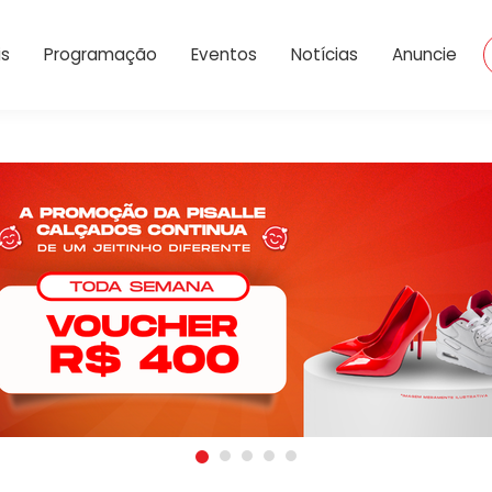
Dropdown
is
Programação
Eventos
Notícias
Anuncie
 A rádio número 1 do Es