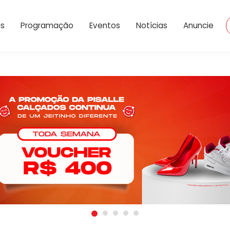
Dropdown
is
Programação
Eventos
Notícias
Anuncie
 A rádio número 1 do Es