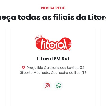
NOSSA REDE
ça todas as filiais da Lito
Litoral FM Sul
Praça Ilda Calazans dos Santos, 04
Gilberto Machado, Cachoeiro de Itap./ES
Instagram da Litoral FM Sul
WhatsApp da Litoral FM S
 Vitória
ral FM Vitória