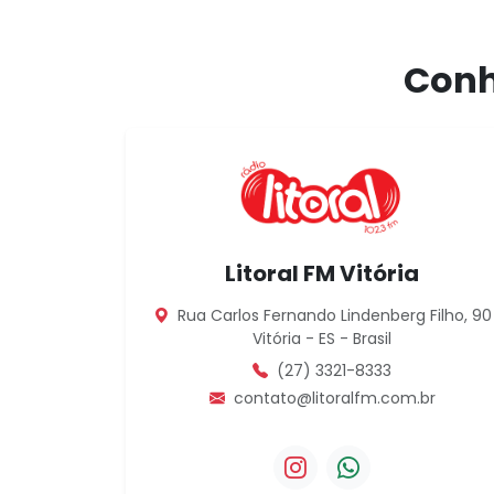
Conhe
Litoral FM Vitória
Rua Carlos Fernando Lindenberg Filho, 90
Vitória - ES - Brasil
(27) 3321-8333
contato@litoralfm.com.br
Instagram da Litoral FM
WhatsApp da Lito