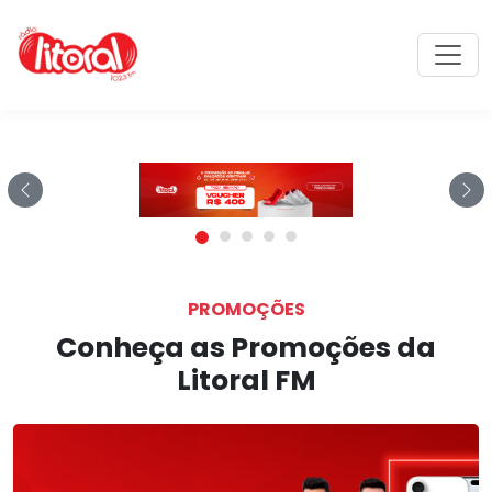
Rádio Litoral FM: A rádio númer
Previous
Ne
PROMOÇÕES
Conheça as Promoções da
Litoral FM