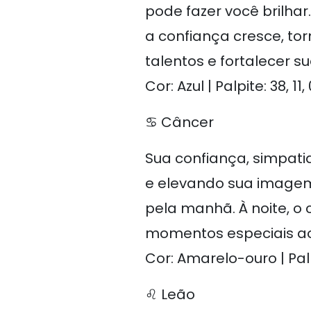
pode fazer você brilhar
a confiança cresce, tor
talentos e fortalecer s
Cor: Azul | Palpite: 38, 11,
♋ Câncer
Sua confiança, simpat
e elevando sua imagem.
pela manhã. À noite, o 
momentos especiais a
Cor: Amarelo-ouro | Palp
♌ Leão