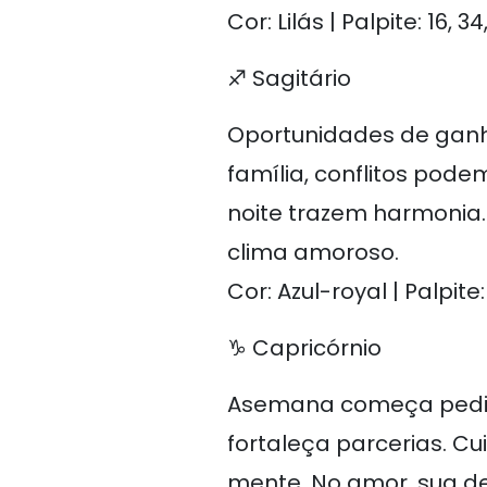
Cor: Lilás | Palpite: 16, 34
♐ Sagitário
Oportunidades de ganho
família, conflitos pode
noite trazem harmonia.
clima amoroso.
Cor: Azul-royal | Palpite:
♑ Capricórnio
Asemana começa pedindo
fortaleça parcerias. C
mente. No amor, sua de