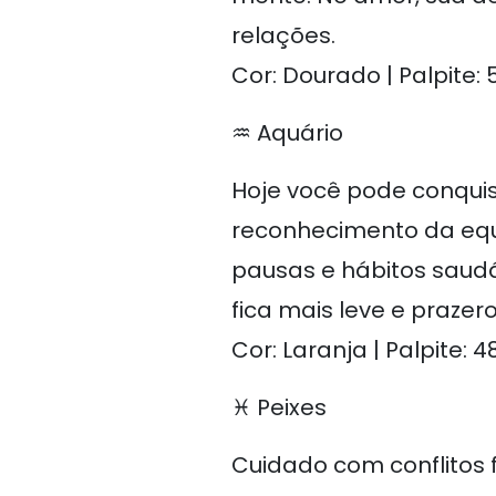
relações.
Cor: Dourado | Palpite: 5
♒ Aquário
Hoje você pode conqui
reconhecimento da equ
pausas e hábitos saudá
fica mais leve e prazer
Cor: Laranja | Palpite: 48,
♓ Peixes
Cuidado com conflitos 