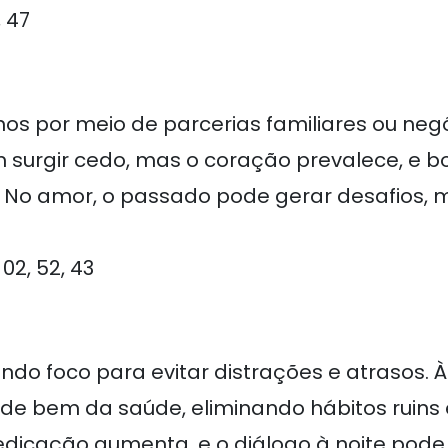
, 47
s por meio de parcerias familiares ou negóc
m surgir cedo, mas o coração prevalece, e b
 No amor, o passado pode gerar desafios, m
 02, 52, 43
 foco para evitar distrações e atrasos. À n
uide bem da saúde, eliminando hábitos ruin
dicação aumenta, e o diálogo à noite pode 