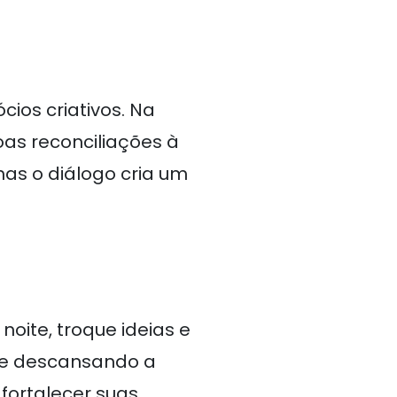
ios criativos. Na
oas reconciliações à
as o diálogo cria um
oite, troque ideias e
s e descansando a
fortalecer suas